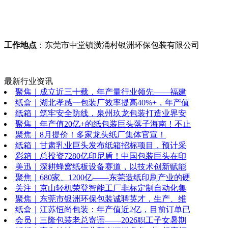
工作地点
：东莞市中堂镇潢涌村银洲环保包装有限公司
最新行业资讯
聚焦｜成立近三十载，年产量行业领先——福建
纸盒｜湖北孝感一包装厂效率提高40%+，年产值
纸箱｜筑牢安全防线，泉州玖龙包装打造业界安
聚焦｜年产值20亿+的纸包装巨头落子海南！不止
聚焦｜8月提价！多家龙头纸厂集体官宣！
纸箱｜甘肃乳业巨头发布纸箱招标项目，预计采
彩箱｜总投资7280亿印尼盾！中国包装巨头在印
美迅｜深耕蜂窝纸板设备赛道，以技术创新赋能
聚焦｜680家、1200亿——东莞造纸印刷产业的硬
关注｜京山轻机荣登智能工厂非标定制自动化集
聚焦｜东莞市银洲环保包装诚聘英才，生产、维
纸盒｜江苏恒尚包装：年产值近2亿，目前订单已
会员｜三隆包装老总寄语——2026职工子女暑期