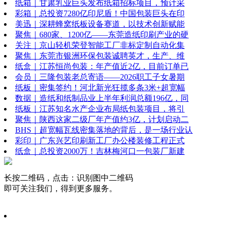
纸箱｜甘肃乳业巨头发布纸箱招标项目，预计采
彩箱｜总投资7280亿印尼盾！中国包装巨头在印
美迅｜深耕蜂窝纸板设备赛道，以技术创新赋能
聚焦｜680家、1200亿——东莞造纸印刷产业的硬
关注｜京山轻机荣登智能工厂非标定制自动化集
聚焦｜东莞市银洲环保包装诚聘英才，生产、维
纸盒｜江苏恒尚包装：年产值近2亿，目前订单已
会员｜三隆包装老总寄语——2026职工子女暑期
纸板｜密集签约！河北新光狂揽多条3米+超宽幅
数据｜造纸和纸制品业上半年利润总额196亿，同
纸板｜江苏知名水产企业布局纸包装项目，将引
聚焦｜陕西这家二级厂年产值约3亿，计划启动二
BHS｜超宽幅瓦线密集落地的背后，是一场行业认
彩印｜广东兴艺印刷新工厂办公楼装修工程正式
纸盒｜总投资2000万！吉林梅河口一包装厂新建
长按二维码，点击：识别图中二维码
即可关注我们，得到更多服务。