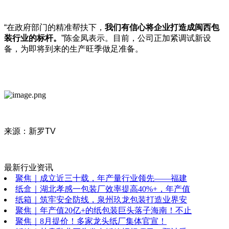
“在政府部门的精准帮扶下，
我们有信心将企业打造成闽西包
装行业的标杆。
”陈金凤表示。目前，公司正加紧调试新设
备，为即将到来的生产旺季做足准备。
来源：新罗TV
最新行业资讯
聚焦｜成立近三十载，年产量行业领先——福建
纸盒｜湖北孝感一包装厂效率提高40%+，年产值
纸箱｜筑牢安全防线，泉州玖龙包装打造业界安
聚焦｜年产值20亿+的纸包装巨头落子海南！不止
聚焦｜8月提价！多家龙头纸厂集体官宣！