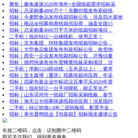
聚焦｜极兔速递2026年海外+全国纸箱需求招标采
招标｜总采购量4800万个！东鹏控股发布瓷砖纸
招标｜今麦郎食品发布纸箱招标公告，涉及四大基地
招标｜唯品会招募电商纸箱供应商，涵盖全国15
招标｜总采购量4600万平方米的纸箱招标项目，
二手机｜低价转让一台碰线机，使用正常！
招标｜京东集团、转转集团发布纸箱招标公告，
招标｜大型食品集团发布包装招标公告，收货地
招标｜西安一企业发布纸箱招标公告，总预估量
招标｜德邦快递发布年度蜂窝纸板采购项目，涉
二手机｜求购1224联动线（五色及以上），要求
招标｜亚太森博（重庆）招募纸箱供应商，年采
招标｜四家包装企业中标武汉百事可乐2026年度
二手机｜低价转让一台手动啤机，能正常生产
招标｜山东滨州市一纸箱厂招标采购纸板，春节
招标｜海天云仓招募快递纸箱供应商！涉及国内
二手机｜转让协旭1.8米二层纸板线，配置齐全，
招标｜寿光晨鸣纸业【包装箱】招标报名邀请公告
长按二维码，点击：识别图中二维码
即可关注我们，得到更多服务。