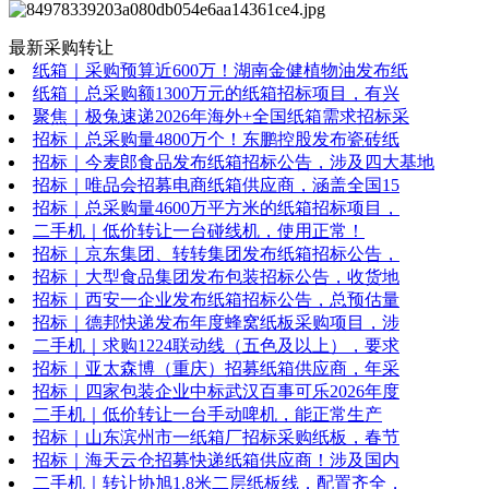
最新采购转让
纸箱｜采购预算近600万！湖南金健植物油发布纸
纸箱｜总采购额1300万元的纸箱招标项目，有兴
聚焦｜极兔速递2026年海外+全国纸箱需求招标采
招标｜总采购量4800万个！东鹏控股发布瓷砖纸
招标｜今麦郎食品发布纸箱招标公告，涉及四大基地
招标｜唯品会招募电商纸箱供应商，涵盖全国15
招标｜总采购量4600万平方米的纸箱招标项目，
二手机｜低价转让一台碰线机，使用正常！
招标｜京东集团、转转集团发布纸箱招标公告，
招标｜大型食品集团发布包装招标公告，收货地
招标｜西安一企业发布纸箱招标公告，总预估量
招标｜德邦快递发布年度蜂窝纸板采购项目，涉
二手机｜求购1224联动线（五色及以上），要求
招标｜亚太森博（重庆）招募纸箱供应商，年采
招标｜四家包装企业中标武汉百事可乐2026年度
二手机｜低价转让一台手动啤机，能正常生产
招标｜山东滨州市一纸箱厂招标采购纸板，春节
招标｜海天云仓招募快递纸箱供应商！涉及国内
二手机｜转让协旭1.8米二层纸板线，配置齐全，