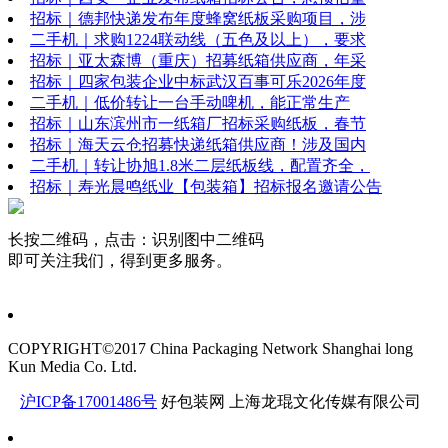
招标｜德邦快递发布年度蜂窝纸板采购项目，涉
二手机｜求购1224联动线（五色及以上），要求
招标｜亚太森博（重庆）招募纸箱供应商，年采
招标｜四家包装企业中标武汉百事可乐2026年度
二手机｜低价转让一台手动啤机，能正常生产
招标｜山东滨州市一纸箱厂招标采购纸板，春节
招标｜海天云仓招募快递纸箱供应商！涉及国内
二手机｜转让协旭1.8米二层纸板线，配置齐全，
招标｜寿光晨鸣纸业【包装箱】招标报名邀请公告
长按二维码，点击：识别图中二维码
即可关注我们，得到更多服务。
COPYRIGHT©2017 China Packaging Network
Shanghai long
Kun Media Co. Ltd.
沪ICP备17001486号
好包装网
上海龙琨文化传媒有限公司